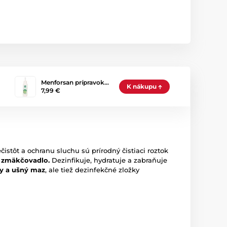
Menforsan prípravok…
K nákupu
7,99 €
stôt a ochranu sluchu sú prírodný čistiaci roztok
, zmäkčovadlo.
Dezinfikuje, hydratuje a zabraňuje
ky a ušný maz
, ale tiež dezinfekčné zložky