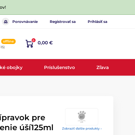
ov!
Porovnávanie
Registrovať sa
Prihlásiť sa
0
offline
0,00 €
-15)
cké obojky
Príslušenstvo
Zľava
ípravok pre
tenie úší125ml
Zobraziť ďalšie produkty ›