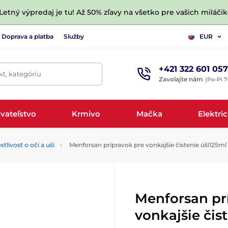
 Letný výpredaj je tu! Až 50% zľavy na všetko pre vašich miláčik
Doprava a platba
Služby
EUR
+421 322 601 057
t, kategóriu
Zavolajte nám
(Po-Pi 7
vateľstvo
Krmivo
Mačka
Elektri
stlivosť o oči a uši
Menforsan prípravok pre vonkajšie čistenie úší125ml
Menforsan pr
vonkajšie čis