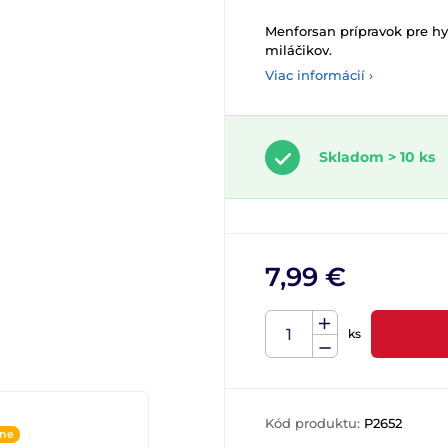
Menforsan prípravok pre hy
miláčikov.
Viac informácií ›
Skladom > 10 ks
7,99 €
ks
Kód produktu:
P2652
ine