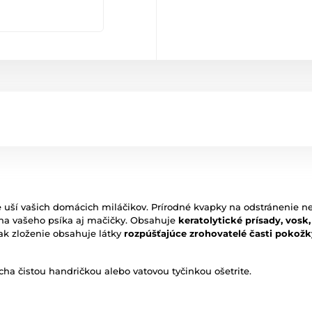
uší vašich domácich miláčikov. Prírodné kvapky na odstránenie neči
ha vašeho psíka aj mačičky. Obsahuje
keratolytické prísady, vosk
ak zloženie obsahuje látky
rozpúšťajúce zrohovatelé časti pokož
ha čistou handričkou alebo vatovou tyčinkou ošetrite.