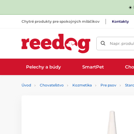
☀️
Chytré produkty pre spokojných miláčikov
Kontakty
Napr. produk
Pelechy a búdy
SmartPet
Cho
Úvod
Chovateľstvo
Kozmetika
Pre psov
Staro