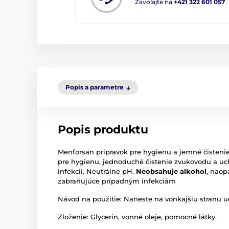
Zavolajte na
+421 322 601 057
Popis a parametre
Popis produktu
Menforsan prípravok pre hygienu a jemné čistenie 
pre hygienu, jednoduché čistenie zvukovodu a uc
infekcii. Neutrálne pH.
Neobsahuje alkohol
, naop
zabraňujúce prípadným infekciám
Návod na použitie: Naneste na vonkajšiu stranu uc
Zloženie: Glycerin, vonné oleje, pomocné látky.