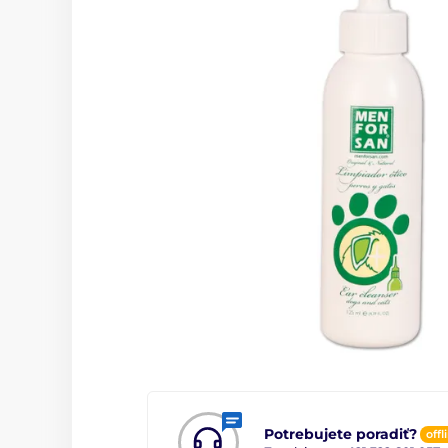
Potrebujete poradiť?
offl