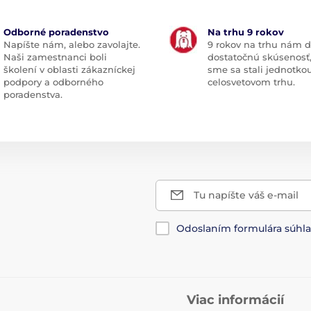
Odborné poradenstvo
Na trhu 9 rokov
Napíšte nám, alebo zavolajte.
9 rokov na trhu nám d
Naši zamestnanci boli
dostatočnú skúsenosť
školení v oblasti zákazníckej
sme sa stali jednotko
podpory a odborného
celosvetovom trhu.
poradenstva.
Tu napíšte váš e-mail
Odoslaním formulára súhl
Viac informácií