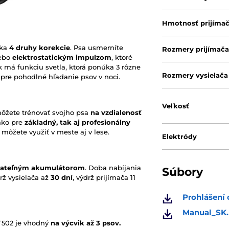
Hmotnosť prijíma
ka
4 druhy korekcie
. Psa usmerníte
Rozmery prijímač
ebo
elektrostatickým impulzom
, ktoré
k má funkciu svetla, ktorá ponúka 3 rôzne
Rozmery vysielača
) pre pohodlné hľadanie psov v noci.
Veľkosť
žete trénovať svojho psa
na vzdialenosť
ako pre
základný, tak aj profesionálny
môžete využiť v meste aj v lese.
Elektródy
jateľným akumulátorom
. Doba nabíjania
Súbory
rž vysielača až
30 dní
, výdrž prijímača 11
Prohlášení 
Manual_SK.
 T502 je vhodný
na výcvik až 3 psov.