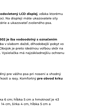
odsvietený LCD displej
, vďaka ktorému
oci. Na displeji máte ukazovatele sily
térie a ukazovateľ zvoleného psa.
502 je iba vodoodolný s označením
ba v slabom daždi, dlhodobejší pobyt vo
Obojok je preto ideálnou voľbou skôr na
e. Vysielačka má najzákladnejšiu ochranu
dlný pre vášho psa pri nosení a vhodný
ľkosti a rasy. Komfortný
pre obvod krku
ška 6 cm; hĺbka 5 cm a hmotnosť je 43
 14 cm, šírka 4 cm, hĺbka 5 cm a