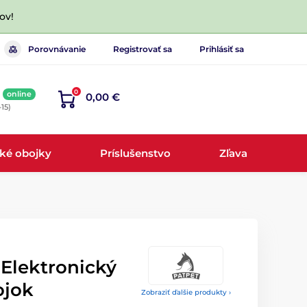
ov!
Porovnávanie
Registrovať sa
Prihlásiť sa
0
online
0,00 €
-15)
cké obojky
Príslušenstvo
Zľava
 Elektronický
ojok
Zobraziť ďalšie produkty ›