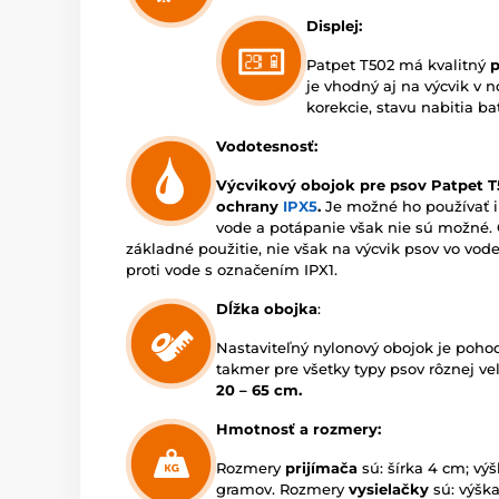
Displej:
Patpet T502 má kvalitný
p
je vhodný aj na výcvik v n
korekcie, stavu nabitia ba
Vodotesnosť:
Výcvikový obojok pre psov Patpet T
ochrany
IPX5
.
Je možné ho používať i
vode a potápanie však nie sú možné. 
základné použitie, nie však na výcvik psov vo vod
proti vode s označením IPX1.
Dĺžka obojka
:
Nastaviteľný nylonový obojok je poho
takmer pre všetky typy psov rôznej ve
20 – 65 cm.
Hmotnosť a rozmery:
Rozmery
prijímača
sú: šírka 4 cm; vý
gramov. Rozmery
vysielačky
sú: výška