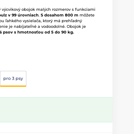
ý výcvikový obojok malých rozmerov s funkciami
mpulz v 99 úrovniach
.
S dosahom 800 m
môžete
u ľahkého vysielača, ktorý má prehľadný
enie je nabíjateľné a vodoodolné. Obojok je
á psov s hmotnosťou od 5 do 90 kg.
pro 3 psy