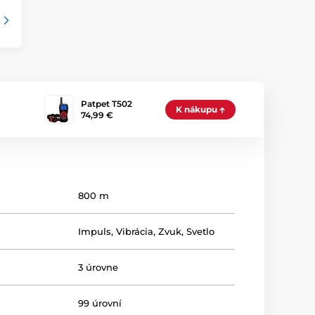
Patpet T502
K nákupu
74,99 €
800 m
Impuls
,
Vibrácia
,
Zvuk
,
Svetlo
3 úrovne
99 úrovní