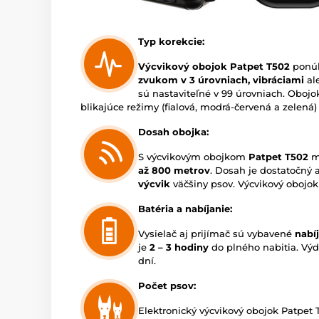
Typ korekcie:
Výcvikový obojok Patpet T502
ponú
zvukom v 3 úrovniach, vibráciami
al
sú nastaviteľné v 99 úrovniach. Obojo
blikajúce režimy (fialová, modrá-červená a zelená
Dosah obojka:
S výcvikovým obojkom
Patpet T502
mô
až 800 metrov
. Dosah je dostatočný 
výcvik
väčšiny psov. Výcvikový obojok 
Batéria a nabíjanie:
Vysielač aj prijímač sú vybavené
nabí
je
2 – 3 hodiny
do plného nabitia. Výd
dní.
Počet psov:
Elektronický výcvikový obojok Patpet