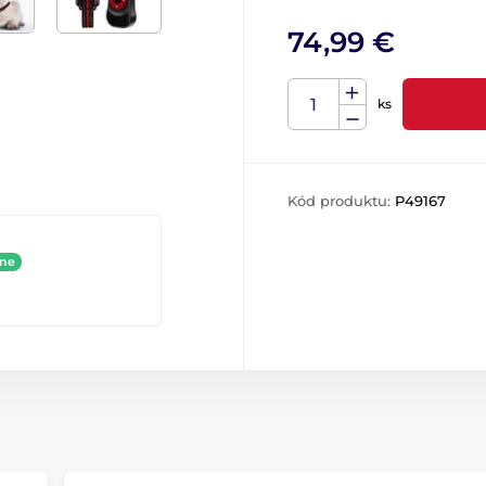
74,99 €
ks
Kód produktu:
P49167
ine