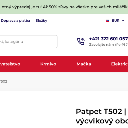
 Letný výpredaj je tu! Až 50% zľavy na všetko pre vašich miláčik
Doprava a platba
Služby
EUR
+421 322 601 057
t, kategóriu
Zavolajte nám
(Po-Pi 7
vateľstvo
Krmivo
Mačka
Elektri
T502
Patpet T502 |
výcvikový ob