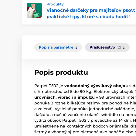
Produkty
Vianočné darčeky pre majiteľov psov:
praktické tipy, ktoré sa budú hodiť!
Popis a parametre
Príslušenstvo
(2)
Popis produktu
Patpet T502 je
vodoodolný výcvikový obojok
s d
s hmotnosťou od 5 do 90 kg. Elektronický obojok
úrovniach, vibrácií a impulzu
v 99 úrovniach inte
ponúka 3 rôzne blikajúce režimy pre pohodlné hľa
a zelená). Vysielač ponúka jednoduché ovládanie
tlačidlo a nočné venčenie uľahčí svietidlo na horn
vydrží obojok Patpet T502 v prevádzke až 14 dní.
umiestnené na kontaktných bodoch prijímača, dĺ
šetrný a vhodný aj pre plemená ako naháč alebo pr