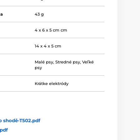
ča
43 g
a
4 x 6 x 5 cm cm
14 x 4 x 5 cm
Malé psy
,
Stredné psy
,
Veľké
psy
Krátke elektródy
o shodě-T502.pdf
pdf