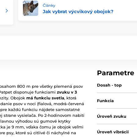
Články
Jak vybrat výcvikový obojok?
Parametre
Dosah - top
osahom 800 m pre všetky plemená psov
 Patpet disponuje funkciami
zvuku v 3
nzity. Obojok
má funkciu svetla
, ktorá
Funkcia
danie psov v noci (fialová, modrá-červená
, pre každú funkciu nájdete samostatné
ej strane vysielača. Po 2-hodinovom nabití
Úroveň zvuku
 Hlavnou výhodou sú gumové krytky
žka je 9 mm, vďaka čomu je obojok veľmi
Úroveň vibrácií
e psy, ktoré sú citlivé či náchylné na