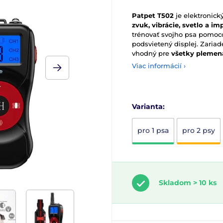
Patpet T502
je elektronick
zvuk, vibrácie, svetlo a i
trénovať svojho psa pomoco
podsvietený displej. Zariad
vhodný pre
všetky plemen
Viac informácií ›
Varianta:
pro 1 psa
pro 2 psy
Skladom > 10 ks