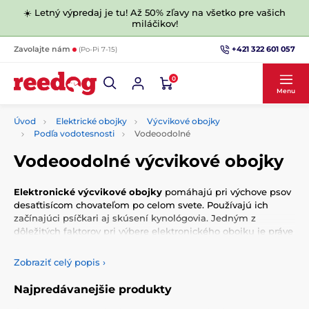
☀️ Letný výpredaj je tu! Až 50% zľavy na všetko pre vašich
miláčikov!
+421 322 601 057
Zavolajte nám
(Po-Pi 7-15)
0
Menu
Úvod
Elektrické obojky
Výcvikové obojky
Podľa vodotesnosti
Vodeoodolné
Vodeoodolné výcvikové obojky
Elektronické výcvikové obojky
pomáhajú pri výchove psov
desaťtisícom chovateľom po celom svete. Používajú ich
začínajúci psíčkari aj skúsení kynológovia. Jedným z
dôležitých faktorov pri výbere elektronického obojku je práve
vodotesnosť.
U vodeodolných výcvikových obojkov môže
dojsť k ich ľahkému namočeniu, nevadí im napríklad ani
Zobraziť celý popis
›
mierny dážď.
Najpredávanejšie produkty