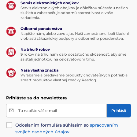
Servis elektronických obojkov
Servis elektronických obojkov je dôležitou súčasťou našich
služieb a zabezpečuje odbornú starostlivosť o vaše
zariadenia.
Odborné poradenstvo
Napíšte nám, alebo zavolajte. Naši zamestnanci boli školení
v oblasti zákazníckej podpory a odborného poradenstva.
Na trhu 9 rokov
9 rokov na trhu nám dalo dostatočnú skúsenosť, aby sme
sa stali jednotkou na celosvetovom trhu.
Naša vlastná značka
Vyrábame a predávame produkty chovateľských potrieb a
smart produktov vlastnej značky Reedog.
Prihláste sa do newslettera
Tu napíšte váš e-mail
Prihlásiť
Odoslaním formulára súhlasím so
spracovaním
svojich osobných údajov
.