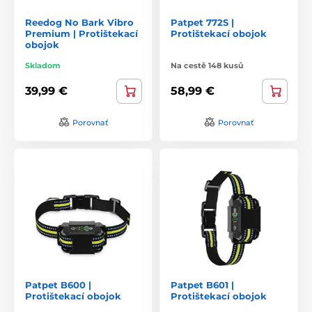
Reedog No Bark Vibro
Patpet 772S |
Premium | Protištekací
Protištekací obojok
obojok
Skladom
Na cestě 148 kusů
39,99 €
58,99 €
Porovnať
Porovnať
Patpet B600 |
Patpet B601 |
Protištekací obojok
Protištekací obojok