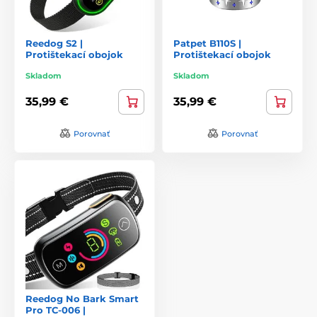
Reedog S2 |
Patpet B110S |
Protištekací obojok
Protištekací obojok
Skladom
Skladom
35,99 €
35,99 €
Porovnať
Porovnať
Reedog No Bark Smart
Pro TC-006 |