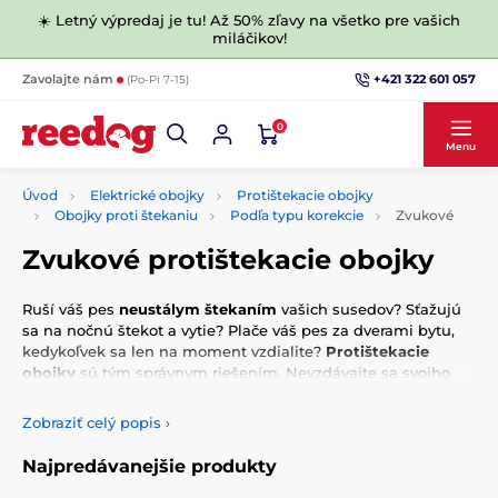
☀️ Letný výpredaj je tu! Až 50% zľavy na všetko pre vašich
miláčikov!
+421 322 601 057
Zavolajte nám
(Po-Pi 7-15)
0
Menu
Úvod
Elektrické obojky
Protištekacie obojky
Obojky proti štekaniu
Podľa typu korekcie
Zvukové
Zvukové protištekacie obojky
Ruší váš pes
neustálym štekaním
vašich susedov? Sťažujú
sa na nočnú štekot a vytie? Plače váš pes za dverami bytu,
kedykoľvek sa len na moment vzdialite?
Protištekacie
obojky
sú tým správnym riešením. Nevzdávajte sa svojho
uštekaného psa. Radšej mu kúpte kvalitný a spoľahlivý
protištekací obojok, ktorý na neho dohliadne aj bez vašej
Zobraziť celý popis
›
prítomnosti. Pripravili sme pre vás
najlepšie protištekacie
obojky od popredných výrobcov
. Vyberať ich môžete podľa
Najpredávanejšie produkty
veľkosti plemena, typu funkcie alebo značky.